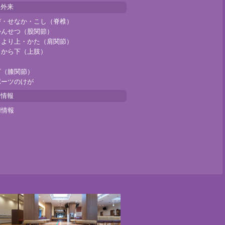
門外来
び・せなか・こし（脊椎）
かんせつ（股関節）
じより上・かた（肩関節）
じから下（上肢）
ざ（膝関節）
ポーツのけが
用情報
用情報