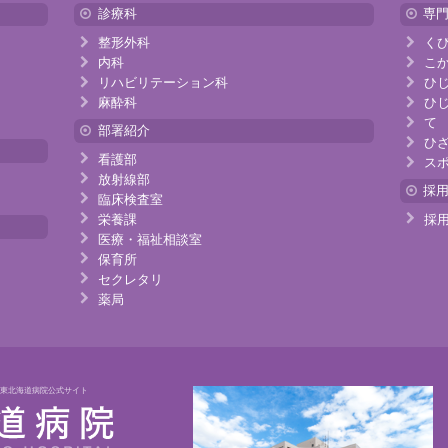
診療科
専
整形外科
く
内科
こ
リハビリテーション科
ひ
麻酔科
ひ
て
部署紹介
ひ
看護部
ス
放射線部
採
臨床検査室
栄養課
採
医療・福祉相談室
保育所
セクレタリ
薬局
｜東北海道病院公式サイト