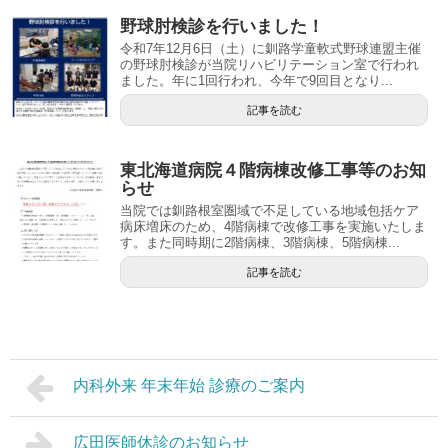
野球肘検診を行いました！
令和7年12月6日（土）に釧路学童軟式野球連盟主催
の野球肘検診が当院リハビリテーション室で行われ
ました。年に1回行われ、今年で9回目となり...
記事を読む
東北海道病院４階病棟改修工事等のお知
らせ
当院では釧路根室圏域で不足している地域包括ケア
病床増床のため、4階病棟で改修工事を実施いたしま
す。また同時期に2階病棟、3階病棟、5階病棟...
記事を読む
内科外来 年末年始 診療のご案内
広田医師休診のお知らせ