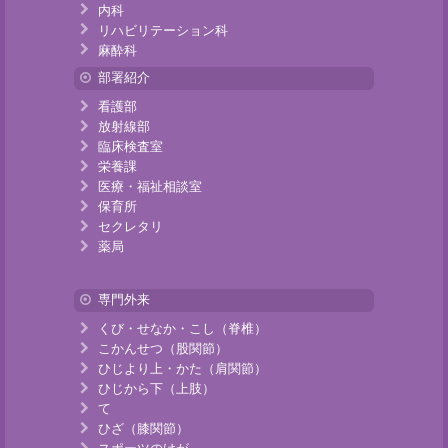
内科
リハビリテーション科
麻酔科
部署紹介
看護部
放射線部
臨床検査室
栄養課
医療・福祉相談室
保育所
セクレタリ
薬局
専門外来
くび・せなか・こし（脊椎）
こかんせつ（股関節）
ひじより上・かた（肩関節）
ひじから下（上肢）
て
ひざ（膝関節）