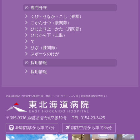
専門外来
くび・せなか・こし（脊椎）
こかんせつ（股関節）
ひじより上・かた（肩関節）
ひじから下（上肢）
て
ひざ（膝関節）
スポーツのけが
採用情報
採用情報
北海道釧路市に位置する整形外科・内科・リハビリテーション科｜東北海道病院公式サイト
〒085-0036 釧路市若竹町7番19号
TEL 0154-23-3425
JR釧路駅から車で7分
釧路空港から車で35分