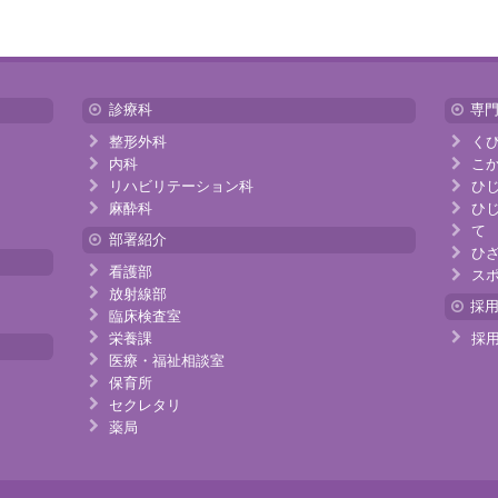
診療科
専
整形外科
く
内科
こ
リハビリテーション科
ひ
麻酔科
ひ
て
部署紹介
ひ
看護部
ス
放射線部
採
臨床検査室
栄養課
採
医療・福祉相談室
保育所
セクレタリ
薬局