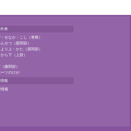
門外来
び・せなか・こし（脊椎）
かんせつ（股関節）
じより上・かた（肩関節）
じから下（上肢）
ざ（膝関節）
ポーツのけが
用情報
用情報