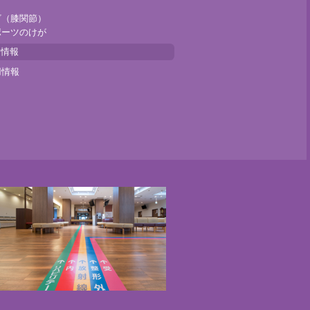
ざ（膝関節）
ポーツのけが
用情報
用情報