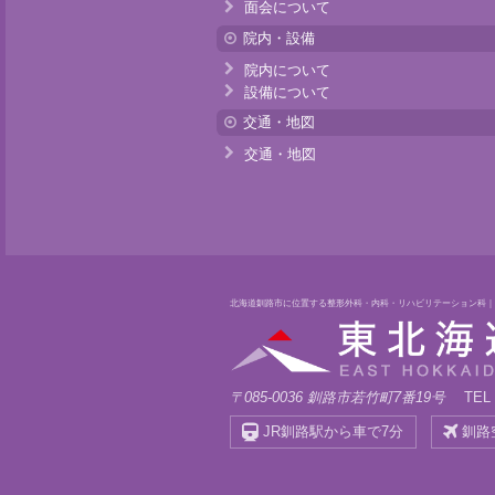
面会について
院内・設備
院内について
設備について
交通・地図
交通・地図
北海道釧路市に位置する整形外科・内科・リハビリテーション科
〒085-0036 釧路市若竹町7番19号
TEL 
JR釧路駅から車で7分
釧路