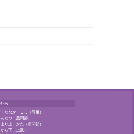
門外来
び・せなか・こし（脊椎）
かんせつ（股関節）
じより上・かた（肩関節）
じから下（上肢）