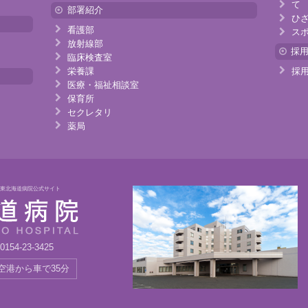
て
部署紹介
ひ
看護部
ス
放射線部
採
臨床検査室
栄養課
採
医療・福祉相談室
保育所
セクレタリ
薬局
｜東北海道病院公式サイト
0154-23-3425
空港から車で35分