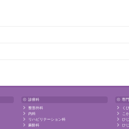
診療科
専
整形外科
く
内科
こ
リハビリテーション科
ひ
麻酔科
ひ