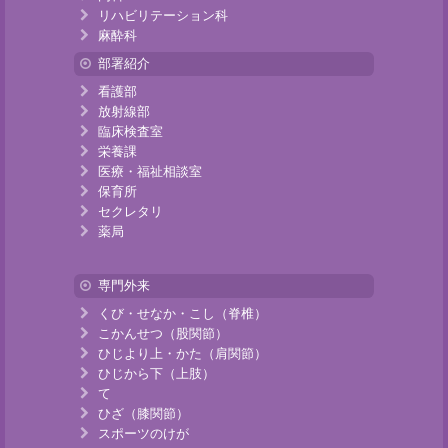
リハビリテーション科
麻酔科
部署紹介
看護部
放射線部
臨床検査室
栄養課
医療・福祉相談室
保育所
セクレタリ
薬局
専門外来
くび・せなか・こし（脊椎）
こかんせつ（股関節）
ひじより上・かた（肩関節）
ひじから下（上肢）
て
ひざ（膝関節）
スポーツのけが