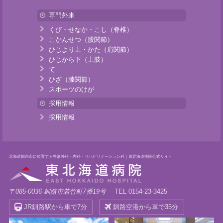
専門外来
くび・せなか・こし（脊椎）
こかんせつ（股関節）
ひじより上・かた（肩関節）
ひじから下（上肢）
て
ひざ（膝関節）
スポーツのけが
採用情報
採用情報
北海道釧路市に位置する整形外科・内科・リハビリテーション科｜東北海道病院公式サイト
〒085-0036 釧路市若竹町7番19号
TEL 0154-23-3425
JR釧路駅から車で7分
釧路空港から車で35分