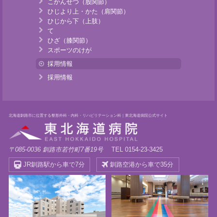
こかんせつ（股関節）
ひじより上・かた（肩関節）
ひじから下（上肢）
て
ひざ（膝関節）
スポーツのけが
採用情報
採用情報
北海道釧路市に位置する整形外科・内科・リハビリテーション科｜東北海道病院公式サイト
〒085-0036 釧路市若竹町7番19号
TEL 0154-23-3425
JR釧路駅から車で7分
釧路空港から車で35分